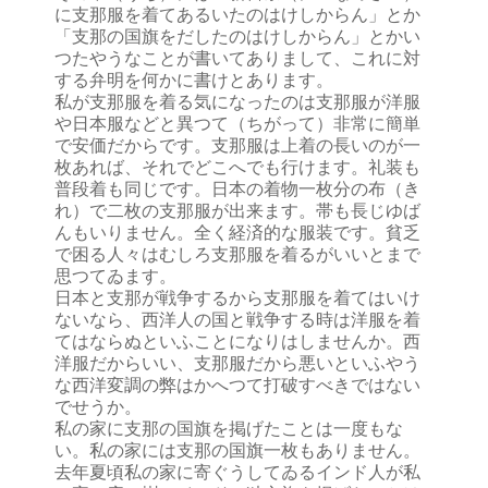
に支那服を着てあるいたのはけしからん」とか
「支那の国旗をだしたのはけしからん」とかい
つたやうなことが書いてありまして、これに対
する弁明を何かに書けとあります。
私が支那服を着る気になったのは支那服が洋服
や日本服などと異つて（ちがって）非常に簡単
で安価だからです。支那服は上着の長いのが一
枚あれば、それでどこへでも行けます。礼装も
普段着も同じです。日本の着物一枚分の布（き
れ）で二枚の支那服が出来ます。帯も長じゆば
んもいりません。全く経済的な服装です。貧乏
で困る人々はむしろ支那服を着るがいいとまで
思つてゐます。
日本と支那が戦争するから支那服を着てはいけ
ないなら、西洋人の国と戦争する時は洋服を着
てはならぬといふことになりはしませんか。西
洋服だからいい、支那服だから悪いといふやう
な西洋変調の弊はかへつて打破すべきではない
でせうか。
私の家に支那の国旗を掲げたことは一度もな
い。私の家には支那の国旗一枚もありません。
去年夏頃私の家に寄ぐうしてゐるインド人が私