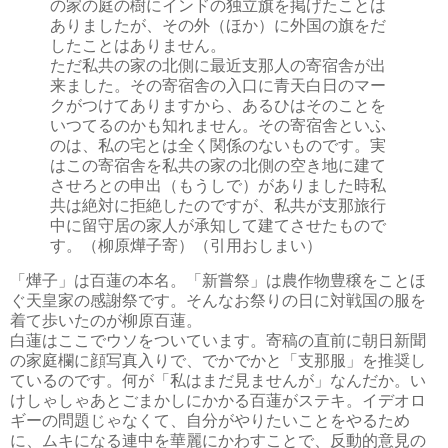
の家の庭の樹にインドの独立旗を掲げたことは
ありましたが、その外（ほか）に外国の旗をだ
したことはありません。
ただ私共の家の北側に最近支那人の寄宿舎が出
来ました。その寄宿舎の入口に青天白日のマー
クがつけてありますから、あるひはそのことを
いつてるのかも知れません。その寄宿舎といふ
のは、私の宅とは全く関係のないものです。実
はこの寄宿舎を私共の家の北側の空き地に建て
させろとの申出（もうしで）がありました時私
共は絶対に拒絶したのですが、私共が支那旅行
中に留守居の家人が承知して建てさせたもので
す。（柳原燁子寄）（引用おしまい）
「燁子」は百蓮の本名。
「新嘗祭」は農作物豊穣をことほ
ぐ天皇家の感謝祭です。そんなお祭りの日に対戦国の服を
着て歩いたのが柳原百蓮。
白蓮はここでウソをついています。寄稿の直前に朝日新聞
の家庭欄に顔写真入りで、でかでかと「支那服」を推奨し
ているのです。何が「私はまだ見ませんが」なんだか。い
けしゃしゃあとごまかしにかかる百蓮がステキ。イデオロ
ギーの問題じゃなくて、自分がやりたいことをやるため
に、ムキになる連中を華麗にかわすことで、反動的意見の