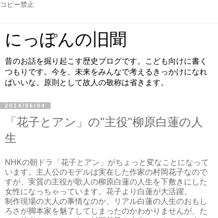
コピー禁止
にっぽんの旧聞
昔のお話を掘り起こす歴史ブログです。こども向けに書く
つもりです。今を、未来をみんなで考えるきっかけになれ
ばいいな。原則として故人の敬称は省きます。
2014/06/04
「花子とアン」の"主役"柳原白蓮の人
生
NHKの朝ドラ「花子とアン」がちょっと変なことになって
います。主人公のモデルは実在した作家の村岡花子なので
すが、実質の主役が歌人の柳原白蓮の人生を下敷きにした
女性になっちゃっています。花子より白蓮が大活躍。
制作現場の大人の事情なのか、リアル白蓮の人生のおもし
ろさが脚本家を魅了してしまったのかわかりませんが、た