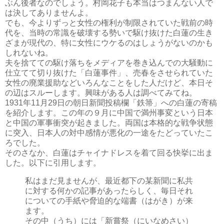
ぶん後者なのでしょう。村岡花子も本当はつまんない人で
は決してありませんよ。
でも、今よりずっと女性の権利が制限されていた戦前の時
代を、当時の常識を破壊する勢いで駆け抜けた白蓮の生き
ざまが現代の、特に女性にウケるのはしょうがないのかも
しれないね。
夫を捨てての駆け落ちをメディアを巻き込んでの大騒動に
仕立てて切り抜けた「白蓮事件」、売春をさせられていた
女性の廃業援助などいろんなことをした人だけど、本日そ
の辺はスルーします。興味がある人は調べてみてね。
1931年11月29日の朝日新聞投稿欄「鉄箒
」への白蓮の寄稿
を紹介します。この年の９月に中国で満州事変という日本
と中国の軍事衝突が起きました。両国は本格的な戦争状態
に突入、日本人の対中感情が悪化の一途をたどっていたこ
ろでした。
そのさなか、白蓮はチャイナドレスを着て回る快挙に出ま
した。以下に引用します。
私はまだ見ませんが、最近都下の某新聞に私共
に対する何かの記事があったらしく、毎日それ
についての手紙や脅迫的な端書（はがき）が来
ます。
その中（うち）には「新嘗祭（にいなめさい）