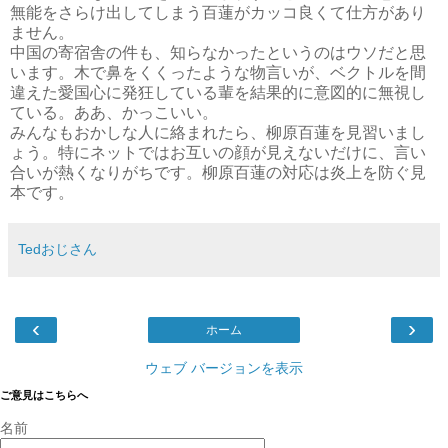
無能をさらけ出してしまう百蓮がカッコ良くて仕方があり
ません。
中国の寄宿舎の件も、知らなかったというのはウソだと思
います。木で鼻をくくったような物言いが、ベクトルを間
違えた愛国心に発狂している輩を結果的に意図的に無視し
ている。ああ、かっこいい。
みんなもおかしな人に絡まれたら、柳原百蓮を見習いまし
ょう。特にネットではお互いの顔が見えないだけに、言い
合いが熱くなりがちです。柳原百蓮の対応は炎上を防ぐ見
本です。
Tedおじさん
‹
›
ホーム
ウェブ バージョンを表示
ご意見はこちらへ
名前