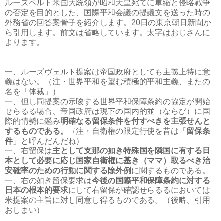
ルーズベルト米国大統領が昭和天皇宛てに軍縮と侵略戦争
の否定を目的とした、国際平和会議の提議文を送った時の
外務省の回答案骨子を紹介します。20日の東京朝日新聞か
ら引用します。前文は省略しています。太字はおじさんに
よります。
一、ルーズヴェルト提案は帝国政府としても主義上特に意
義はない。（注・世界平和を望む積極的平和主義、またの
名を「体裁
」）
一、但し同提案の示唆する世界平和保障条約の協定が開始
せらるる場合、帝国政府は現下の国内的並（ならび）に国
際的情勢に鑑み
明確なる留保条件を付すべきを主張せんと
するものである。
（注・自衛権の限定行使を昔は「
留保条
件
」と呼んだんだね）
一、右留保は
主として支那の如き特殊国を隣国に有する日
本として必要に応じ国家自衛権に基き（ママ）取るべき治
安確率のための行動に関する除外例
に関するものである。
一、右の如き留保要求は
今後の国際平和保障条約に対する
日本の根本的要求
にして右留保が確認せらるるにおいては
米提案の主旨に対し同意し得るものである。（後略、引用
おしまい）