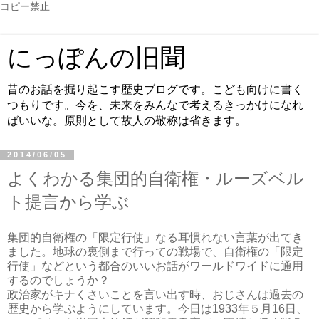
コピー禁止
にっぽんの旧聞
昔のお話を掘り起こす歴史ブログです。こども向けに書く
つもりです。今を、未来をみんなで考えるきっかけになれ
ばいいな。原則として故人の敬称は省きます。
2014/06/05
よくわかる集団的自衛権・ルーズベル
ト提言から学ぶ
集団的自衛権の「限定行使」なる耳慣れない言葉が出てき
ました。地球の裏側まで行っての戦場で、自衛権の「限定
行使」などという都合のいいお話がワールドワイドに通用
するのでしょうか？
政治家がキナくさいことを言い出す時、おじさんは過去の
歴史から学ぶようにしています。今日は1933年５月16日、